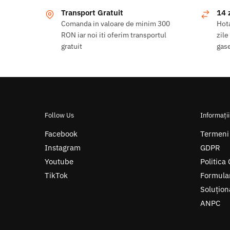
Transport Gratuit
14 
Comanda in valoare de minim 300
Hota
RON iar noi iti oferim transportul
zile
gratuit
gase
Follow Us
Informații
Facebook
Termeni 
Instagram
GDPR
Youtube
Politica
TikTok
Formula
Soluționa
ANPC