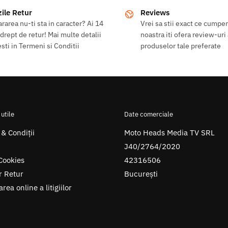
zile Retur
Reviews
rarea nu-ti sta in caracter? Ai 14
Vrei sa stii exact ce cumpe
 drept de retur! Mai multe detalii
noastra iti ofera review-uri
sti in Termeni si Conditii
produselor tale preferate
 utile
Date comerciale
& Condiții
Moto Heads Media TV SRL
J40/2764/2020
 Cookies
42316506
r Retur
București
rea online a litigiilor