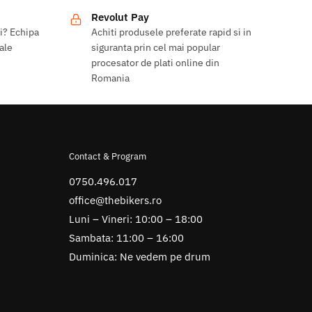
Revolut Pay
ri? Echipa
Achiti produsele preferate rapid si in
 ale
siguranta prin cel mai popular
procesator de plati online din
Romania
Contact & Program
0750.496.017
office@thebikers.ro
Luni – Vineri: 10:00 – 18:00
Sambata: 11:00 – 16:00
Duminica: Ne vedem pe drum