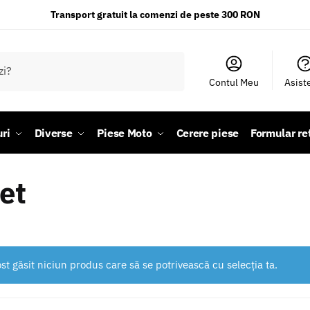
Transport gratuit la comenzi de peste 300 RON
Contul Meu
Asist
ri
Diverse
Piese Moto
Cerere piese
Formular re
et
st găsit niciun produs care să se potrivească cu selecția ta.