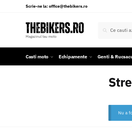
Skip
Skip
Scrie-ne la: office@thebikers.ro
to
to
navigation
content
Caută
Caută
după:
Magazinul tau moto
Casti moto
Echipamente
Genti & Rucsacu
Stre
Nu a fo