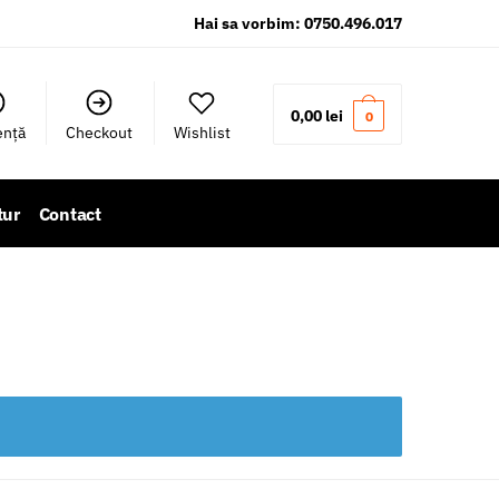
Hai sa vorbim: 0750.496.017
0,00
lei
0
ență
Checkout
Wishlist
tur
Contact