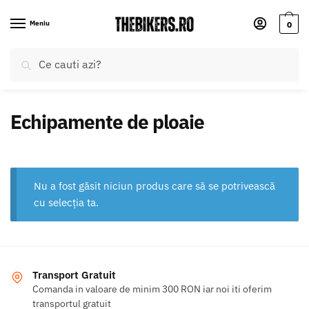
Skip
Skip
to
to
Meniu
0
navigation
content
Caută
Caută
după:
Echipamente de ploaie
Nu a fost găsit niciun produs care să se potrivească
cu selecția ta.
Transport Gratuit
Comanda in valoare de minim 300 RON iar noi iti oferim
transportul gratuit