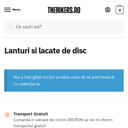
Skip
Skip
to
to
Meniu
0
navigation
content
Caută
Caută
după:
Lanturi si lacate de disc
Nu a fost găsit niciun produs care să se potrivească
cu selecția ta.
Transport Gratuit
Comanda in valoare de minim 300 RON iar noi iti oferim
transportul gratuit