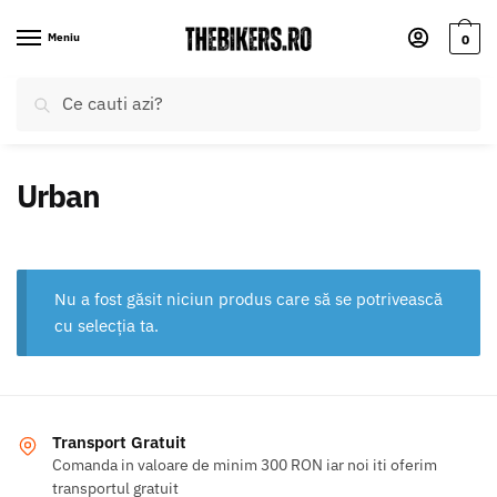
Skip
Skip
to
to
Meniu
0
navigation
content
Caută
Caută
după:
Urban
Nu a fost găsit niciun produs care să se potrivească
cu selecția ta.
Transport Gratuit
Comanda in valoare de minim 300 RON iar noi iti oferim
transportul gratuit