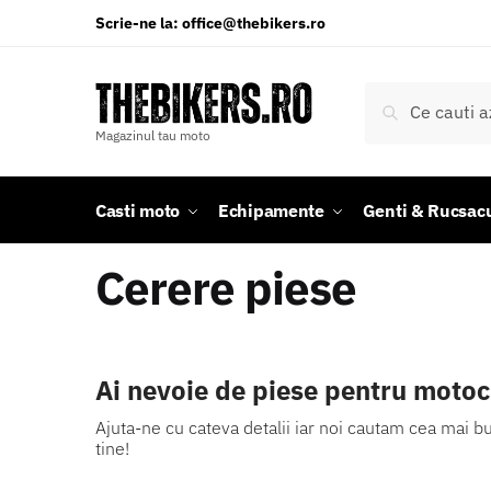
Scrie-ne la: office@thebikers.ro
Caută
Magazinul tau moto
Casti moto
Echipamente
Genti & Rucsacu
Cerere piese
Ai nevoie de piese pentru motoc
Ajuta-ne cu cateva detalii iar noi cautam cea mai b
tine!