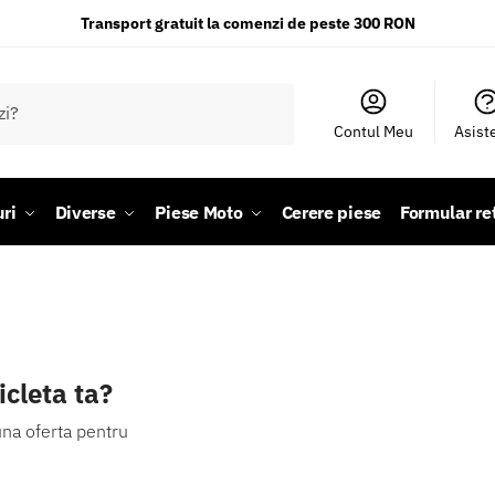
Transport gratuit la comenzi de peste 300 RON
Contul Meu
Asist
ri
Diverse
Piese Moto
Cerere piese
Formular re
icleta ta?
una oferta pentru