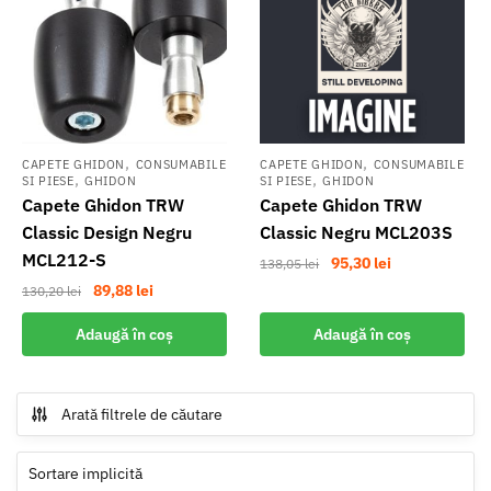
,
,
CAPETE GHIDON
CONSUMABILE
CAPETE GHIDON
CONSUMABILE
,
,
SI PIESE
GHIDON
SI PIESE
GHIDON
Capete Ghidon TRW
Capete Ghidon TRW
Classic Design Negru
Classic Negru MCL203S
MCL212-S
Prețul
Prețul
95,30
lei
138,05
lei
inițial
curent
Prețul
Prețul
89,88
lei
130,20
lei
a
este:
inițial
curent
Adaugă în coș
Adaugă în coș
fost:
95,30 lei.
a
este:
138,05 lei.
fost:
89,88 lei.
130,20 lei.
Arată filtrele de căutare