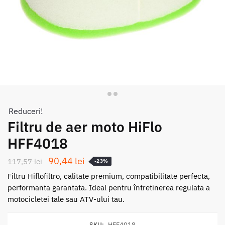
Reduceri!
Filtru de aer moto HiFlo
HFF4018
Prețul
Prețul
90,44
lei
117,57
lei
-23%
inițial
curent
Filtru Hiflofiltro, calitate premium, compatibilitate perfecta,
a
este:
performanta garantata. Ideal pentru întretinerea regulata a
motocicletei tale sau ATV-ului tau.
fost:
90,44 lei.
117,57 lei.
SKU:
HFF4018