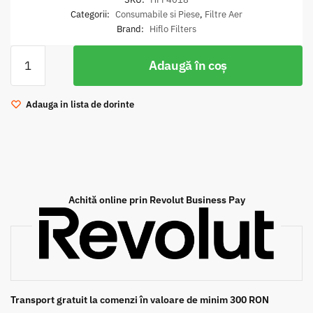
Categorii:
Consumabile si Piese
,
Filtre Aer
Brand:
Hiflo Filters
Cantitate
Adaugă în coș
Filtru
de
aer
Adauga in lista de dorinte
moto
HiFlo
HFF4018
Achită online prin Revolut Business Pay
Transport gratuit la comenzi în valoare de minim 300 RON