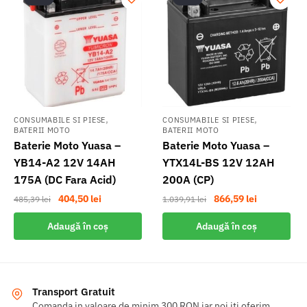
,
,
CONSUMABILE SI PIESE
CONSUMABILE SI PIESE
BATERII MOTO
BATERII MOTO
Baterie Moto Yuasa –
Baterie Moto Yuasa –
YB14-A2 12V 14AH
YTX14L-BS 12V 12AH
175A (DC Fara Acid)
200A (CP)
Prețul
Prețul
Prețul
Prețul
404,50
lei
866,59
lei
485,39
lei
1.039,91
lei
inițial
curent
inițial
curent
Adaugă în coș
Adaugă în coș
a
este:
a
este:
fost:
404,50 lei.
fost:
866,59 lei.
485,39 lei.
1.039,91 lei.
Transport Gratuit
Comanda in valoare de minim 300 RON iar noi iti oferim