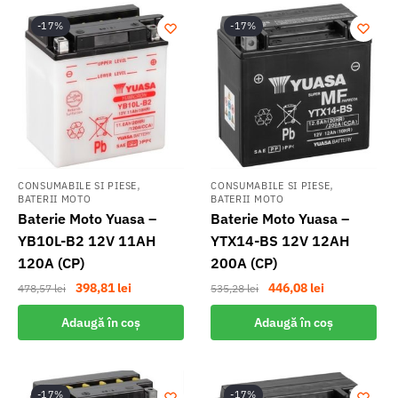
-17%
-17%
,
,
CONSUMABILE SI PIESE
CONSUMABILE SI PIESE
BATERII MOTO
BATERII MOTO
Baterie Moto Yuasa –
Baterie Moto Yuasa –
YB10L-B2 12V 11AH
YTX14-BS 12V 12AH
120A (CP)
200A (CP)
Prețul
Prețul
Prețul
Prețul
398,81
lei
446,08
lei
478,57
lei
535,28
lei
inițial
curent
inițial
curent
Adaugă în coș
Adaugă în coș
a
este:
a
este:
fost:
398,81 lei.
fost:
446,08 lei.
478,57 lei.
535,28 lei.
-17%
-17%