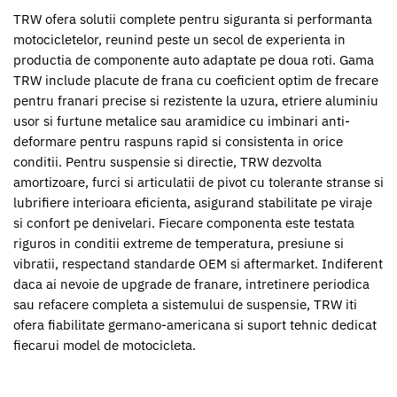
TRW ofera solutii complete pentru siguranta si performanta
motocicletelor, reunind peste un secol de experienta in
productia de componente auto adaptate pe doua roti. Gama
TRW include placute de frana cu coeficient optim de frecare
pentru franari precise si rezistente la uzura, etriere aluminiu
usor si furtune metalice sau aramidice cu imbinari anti-
deformare pentru raspuns rapid si consistenta in orice
conditii. Pentru suspensie si directie, TRW dezvolta
amortizoare, furci si articulatii de pivot cu tolerante stranse si
lubrifiere interioara eficienta, asigurand stabilitate pe viraje
si confort pe denivelari. Fiecare componenta este testata
riguros in conditii extreme de temperatura, presiune si
vibratii, respectand standarde OEM si aftermarket. Indiferent
daca ai nevoie de upgrade de franare, intretinere periodica
sau refacere completa a sistemului de suspensie, TRW iti
ofera fiabilitate germano-americana si suport tehnic dedicat
fiecarui model de motocicleta.