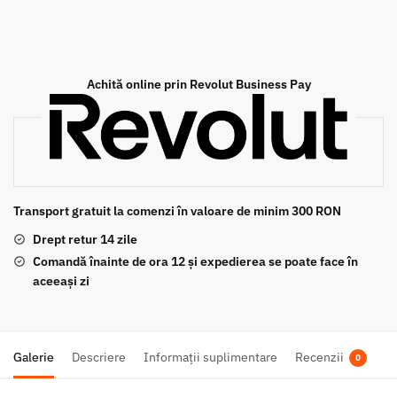
Sinter
Sportive
Scooter
MCB695SR
Achită online prin Revolut Business Pay
Transport gratuit la comenzi în valoare de minim 300 RON
Drept retur 14 zile
Comandă înainte de ora 12 și expedierea se poate face în
aceeași zi
Galerie
Descriere
Informații suplimentare
Recenzii
0