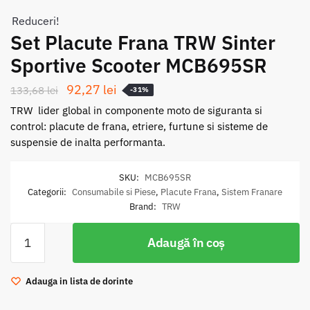
Reduceri!
Set Placute Frana TRW Sinter
Sportive Scooter MCB695SR
Prețul
Prețul
92,27
lei
133,68
lei
-31%
inițial
curent
TRW  lider global in componente moto de siguranta si
a
este:
control: placute de frana, etriere, furtune si sisteme de
suspensie de inalta performanta.
fost:
92,27 lei.
133,68 lei.
SKU:
MCB695SR
Categorii:
Consumabile si Piese
,
Placute Frana
,
Sistem Franare
Brand:
TRW
Cantitate
Adaugă în coș
Set
Placute
Frana
Adauga in lista de dorinte
TRW