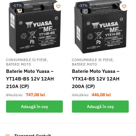
-17%
-17%
,
,
CONSUMABILE SI PIESE
CONSUMABILE SI PIESE
BATERII MOTO
BATERII MOTO
Baterie Moto Yuasa –
Baterie Moto Yuasa –
YT14B-BS 12V 12AH
YTX14-BS 12V 12AH
210A (CP)
200A (CP)
Prețul
Prețul
Prețul
Prețul
747,08
lei
446,08
lei
896,51
lei
535,28
lei
inițial
curent
inițial
curent
Adaugă în coș
Adaugă în coș
a
este:
a
este:
fost:
747,08 lei.
fost:
446,08 lei.
896,51 lei.
535,28 lei.
Transport Gratuit