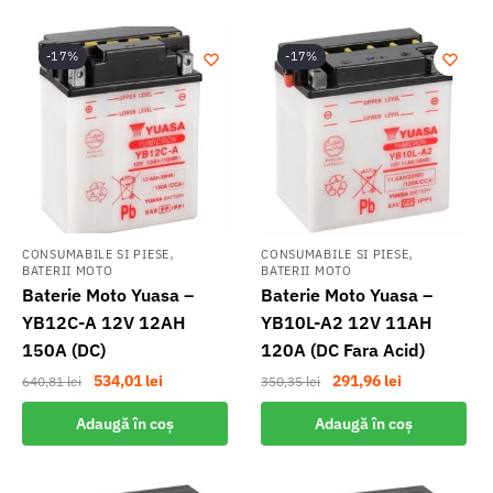
-17%
-17%
,
,
CONSUMABILE SI PIESE
CONSUMABILE SI PIESE
BATERII MOTO
BATERII MOTO
Baterie Moto Yuasa –
Baterie Moto Yuasa –
YB12C-A 12V 12AH
YB10L-A2 12V 11AH
150A (DC)
120A (DC Fara Acid)
Prețul
Prețul
Prețul
Prețul
534,01
lei
291,96
lei
640,81
lei
350,35
lei
inițial
curent
inițial
curent
Adaugă în coș
Adaugă în coș
a
este:
a
este:
fost:
534,01 lei.
fost:
291,96 lei.
640,81 lei.
350,35 lei.