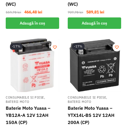
(WC)
(WC)
Prețul
Prețul
Prețul
Prețul
466,48
lei
589,81
lei
559,78
lei
707,78
lei
inițial
curent
inițial
curent
Adaugă în coș
Adaugă în coș
a
este:
a
este:
fost:
466,48 lei.
fost:
589,81 lei.
559,78 lei.
707,78 lei.
-17%
-17%
,
,
CONSUMABILE SI PIESE
CONSUMABILE SI PIESE
BATERII MOTO
BATERII MOTO
Baterie Moto Yuasa –
Baterie Moto Yuasa –
YB12A-A 12V 12AH
YTX14L-BS 12V 12AH
150A (CP)
200A (CP)