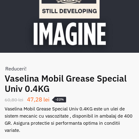
Reduceri!
Vaselina Mobil Grease Special
Univ 0.4KG
Prețul
Prețul
47,28
lei
60,80
lei
-22%
inițial
curent
Vaselina Mobil Grease Special Univ 0.4KG este un ulei de
a
este:
sistem mecanic cu vascozitate , disponibil in ambalaj de 400
GR. Asigura protectie si performanta optima in conditii
fost:
47,28 lei.
variate.
60,80 lei.