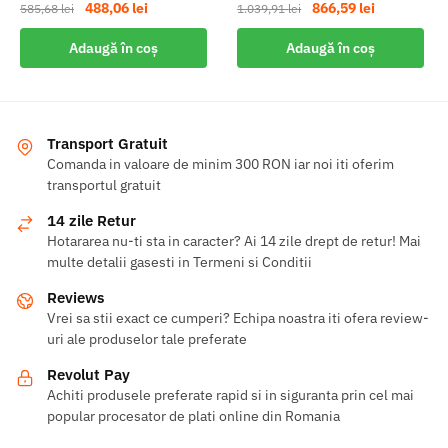
Prețul
Prețul
Prețul
Prețul
488,06
lei
866,59
lei
585,68
lei
1.039,91
lei
inițial
curent
inițial
curent
Adaugă în coș
Adaugă în coș
a
este:
a
este:
fost:
488,06 lei.
fost:
866,59 lei.
585,68 lei.
1.039,91 lei.
Transport Gratuit
Comanda in valoare de minim 300 RON iar noi iti oferim
transportul gratuit
14 zile Retur
Hotararea nu-ti sta in caracter? Ai 14 zile drept de retur! Mai
multe detalii gasesti in Termeni si Conditii
Reviews
Vrei sa stii exact ce cumperi? Echipa noastra iti ofera review-
uri ale produselor tale preferate
Revolut Pay
Achiti produsele preferate rapid si in siguranta prin cel mai
popular procesator de plati online din Romania