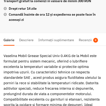
Transport gratuit la comenzi în valoare de minim 300 RON
Drept retur 14 zile
Comandă înainte de ora 12 și expedierea se poate face în
aceeași zi
Galerie
Descriere
Informații suplimentare
Recenzii
0
Vaselina Mobil Grease Special Univ 0.4KG de la Mobil este
formulat pentru sistem mecanic, oferind o lubrifiere
excelenta la temperaturi variabile si protectie optima
impotriva uzurii. Cu caracteristici tehnice ce respecta
standardele SAE , acest produs asigura fluiditatea uleiului la
porniri la rece si stabilitate la temperaturi ridicate. Datorita
aditivilor speciali, reduce frecarea interna si depunerile,
prelungind durata de viata a componentelor motorului.
Compatibilitate excelenta cu garnituri si etansari, rezistenta
sporita la oxidare si formare minima de depuneri. Ideal